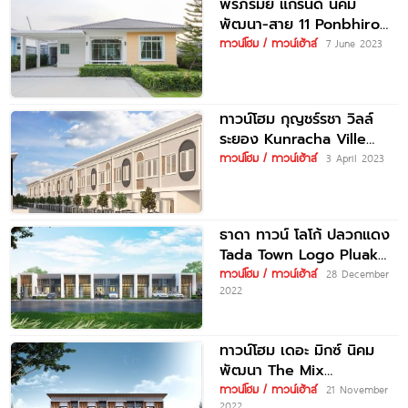
พรภิรมย์ แกรนด์ นิคม
พัฒนา-สาย 11 Ponbhirom
Grand Nikom Pattana-Sai
ทาวน์โฮม / ทาวน์เฮ้าส์
7 June 2023
11 ราคาเริ่มต้น
ทาวน์โฮม กุญชร์รชา วิลล์
ระยอง Kunracha Ville
Rayong ราคาเริ่ม 2.2 ล้าน
ทาวน์โฮม / ทาวน์เฮ้าส์
3 April 2023
บาท*
ธาดา ทาวน์ โลโก้ ปลวกแดง
Tada Town Logo Pluak
Daeng บ้านคุณภาพเยื้อง
ทาวน์โฮม / ทาวน์เฮ้าส์
28 December
2022
โรงงาน
ทาวน์โฮม เดอะ มิกซ์ นิคม
พัฒนา The Mix
Nikompattana ราคาเริ่มต้น
ทาวน์โฮม / ทาวน์เฮ้าส์
21 November
2022