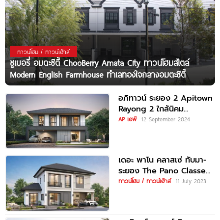
ทาวน์โฮม / ทาวน์เฮ้าส์
ชูเบอรี่ อมตะซิตี้ ChooBerry Amata City ทาวน์โฮมสไตล์
Modern English Farmhouse ทำเลทองใจกลางอมตะซิตี้
อภิทาวน์ ระยอง 2 Apitown
Rayong 2 ใกล้นิคม
อุตสาหกรรม และ Central
AP เอพี
12 September 2024
ระยอง
เดอะ พาโน คลาสเซ่ ทับมา-
ระยอง The Pano Classe
Thapma-Rayong ราคาเริ่ม
ทาวน์โฮม / ทาวน์เฮ้าส์
11 July 2023
ต้น 2.99-8