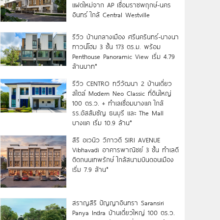
แฝดใหม่จาก AP เชื่อมราชพฤกษ์-นคร
อินทร์ ใกล้ Central Westville
รีวิว บ้านกลางเมือง ศรีนครินทร์-บางนา
ทาวน์โฮม 3 ชั้น 173 ตร.ม. พร้อม
Penthouse Panoramic View เริ่ม 4.79
ล้านบาท*
รีวิว CENTRO ทวีวัฒนา 2 บ้านเดี่ยว
สไตล์ Modern Neo Classic ที่ดินใหญ่
100 ตร.ว. + ทำเลเชื่อมบางแค ใกล้
รร.อัสสัมชัญ ธนบุรี และ The Mall
บางแค เริ่ม 10.9 ล้าน*
สิริ อเวนิว วิภาวดี SIRI AVENUE
Vibhavadi อาคารพาณิชย์ 3 ชั้น ทำเลดี
ติดถนนเทพรักษ์ ใกล้สนามบินดอนเมือง
เริ่ม 7.9 ล้าน*
สราญสิริ ปัญญาอินทรา Saransiri
Panya Indra บ้านเดี่ยวใหญ่ 100 ตร.ว.