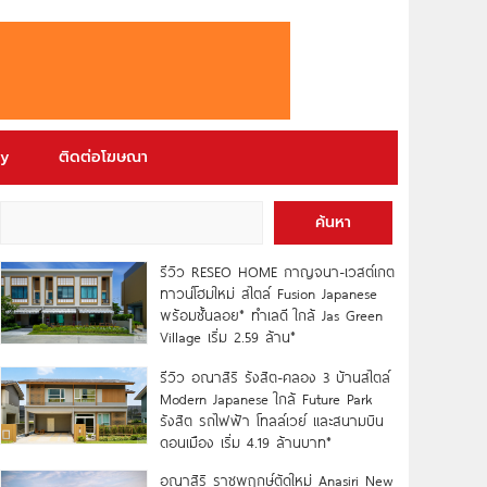
ry
ติดต่อโฆษณา
ค้นหา
รีวิว RESEO HOME กาญจนา-เวสต์เกต
ทาวน์โฮมใหม่ สไตล์ Fusion Japanese
พร้อมชั้นลอย* ทำเลดี ใกล้ Jas Green
Village เริ่ม 2.59 ล้าน*
รีวิว อณาสิริ รังสิต-คลอง 3 บ้านสไตล์
Modern Japanese ใกล้ Future Park
รังสิต รถไฟฟ้า โทลล์เวย์ และสนามบิน
ดอนเมือง เริ่ม 4.19 ล้านบาท*
อณาสิริ ราชพฤกษ์ตัดใหม่ Anasiri New