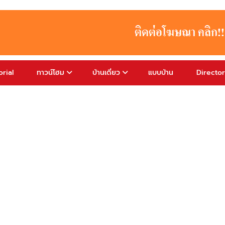
rial
ทาวน์โฮม
บ้านเดี่ยว
แบบบ้าน
Directo