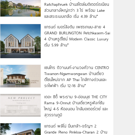
Ratchaphruek บ้านสไตล์เมดิเตอร์เรเนียน
ส่วนกลางใหญ่กว่า 3 ไร่ พร้อม Lake
และสระระบบเกลือ เริ่ม 4.39 ล้าน*
แกรนด์ เบอร์ลิงตัน เพชรเกษม-สาย 4
GRAND BURLINGTON Petchkasem-Sai
4 บ้านหรูดีไซน์ Modern Classic Luxury
เริ่ม 5.99 ล้าน*
เซนโทร ติวานนท์-งามวงศ์วาน CENTRO
Tiwanon-Ngamwongwan บ้านเดี่ยว
ดีไซน์ใหม่จาก AP Thai ใกล้ทางด่วนและ
รถไฟฟ้า เริ่ม 12-16 ล้าน*
เดอะ ซิตี้ พระราม 9-อ่อนนุช THE CITY
Rama 9-Onnut บ้านเดี่ยวหรูฟังก์ชัน
ใหญ่ 4-5 ห้องนอน ใกล้มอเตอร์เวย์ และ
สุวรรณภูมิ
แกรนด์ พลีโน่ ปิ่นเกล้า-จรัญฯ 2
Grande Pleno Pinkloa-Charan 2 บ้าน