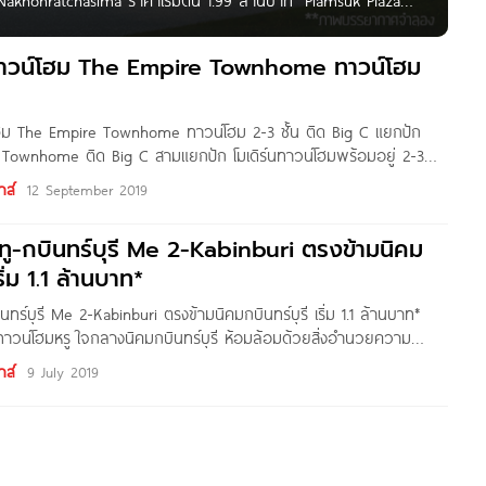
Nakhonratchasima ราคาเริ่มต้น 1.99 ล้านบาท* Piamsuk Plaza
 จำกัด ตั้งอยู่ตำบลปักธงชัยเหนือ อ.ปักธงชัย จ.นครราชสีมา บน
มด้วยแหล่งอำนวยความสะดวก ร้านค้า ร้านอาหารอย่างครบครัน
์ ทาวน์โฮม The Empire Townhome ทาวน์โฮม
ณิชย์
์โฮม The Empire Townhome ทาวน์โฮม 2-3 ชั้น ติด Big C แยกปัก
Townhome ติด Big C สามแยกปัก โมเดิร์นทาวน์โฮมพร้อมอยู่ 2-3
นใหญ่ ไม่ต้องเข้าซอย 4 นอน 3 ห้องน้ำ
าส์
12 September 2019
 ทู-กบินทร์บุรี Me 2-Kabinburi ตรงข้ามนิคม
ริ่ม 1.1 ล้านบาท*
นทร์บุรี Me 2-Kabinburi ตรงข้ามนิคมกบินทร์บุรี เริ่ม 1.1 ล้านบาท*
 ทาวน์โฮมหรู ใจกลางนิคมกบินทร์บุรี ห้อมล้อมด้วยสิ่งอำนวยความ
้วยดีไซน์ที่โดดเด่น ท่ามกลางธรรมชาติ ในราคาที่คุณก็เอื้อมถึง พบกับ
าส์
9 July 2019
.. แล้วคุณจะค้นพบ ความสุขที่แท้จริง ชื่อโครงการ มี ทู-กบินทร์บุรี Me 2-
งโครงการ บริษัท รักธยา พร็อพเพอร์ตี้ จำกัด