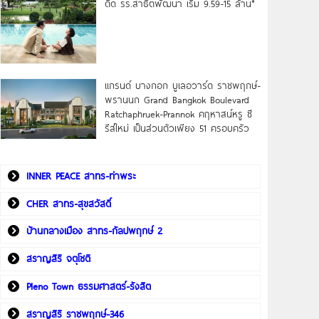
ดิด รร.สาธิตพัฒนา เริ่ม 9.59-15 ล้าน*
แกรนด์ บางกอก บูเลอวาร์ด ราชพฤกษ์-
พรานนก Grand Bangkok Boulevard
Ratchaphruek-Prannok คฤหาสน์หรู ซี
รีส์ใหม่ เป็นส่วนตัวเพียง 51 ครอบครัว
INNER PEACE สาทร-ท่าพระ
CHER สาทร-สุขสวัสดิ์
บ้านกลางเมือง สาทร-กัลปพฤกษ์ 2
สราญสิริ จตุโชติ
Pleno Town ธรรมศาสตร์-รังสิต
สราญสิริ ราชพฤกษ์-346