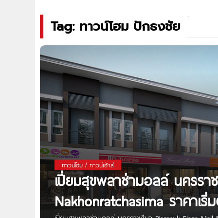
Tag: ทาวน์โฮม ปักธงชัย
ทาวน์โฮม / ทาวน์เฮ้าส์
เปี่ยมสุขพลาซ่ามอลล์ นครรา
Nakhonratchasima ราคาเริ่ม