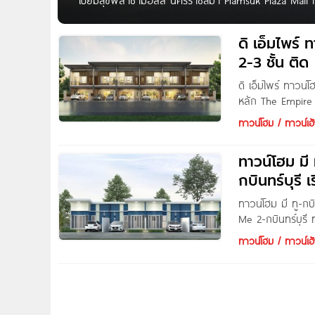
เปี่ยมสุขพลาซ่ามอลล์ นครราชสีมา Piamsuk Plaza Mall 
Mall นครราชสีมา โครงการจาก บริษัท เปี่ยมสุข พาร์ควิว
ทำเลศักยภาพ ใกลชุมชน เดินทางเข้า-ออกสะดวก รายล้อ
ดิ เอ็มไพร
เปี่ยมสุขพลาซ่ามอลล์ นครราชสีมา เป็นโครงการอาคารพา
2-3 ชั้น ติด
ดิ เอ็มไพร์ ทาวน
หลัก The Empire 
ชั้น ทำเลดี ติดถน
ทาวน์โฮม / ทาวน์เฮ้
ทาวน์โฮม มี
กบินทร์บุรี เ
ทาวน์โฮม มี ทู-กบิ
Me 2-กบินทร์บุรี
สะดวกครบครัน หรูด
ทาวน์โฮม / ทาวน์เฮ้
เราได้แล้ว..ที่นี่
Kabinburi เจ้าขอ