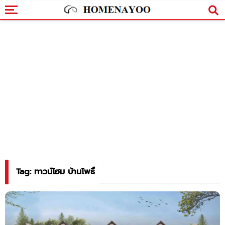
Tag: ทาวน์โฮม บ้านโพธิ์