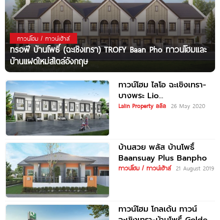
ทาวน์โฮม / ทาวน์เฮ้าส์
ทรอฟี บ้านโพธิ์ (ฉะเชิงเทรา) TROFY Baan Pho ทาวน์โฮมและ
บ้านแฝดใหม่สไตล์อังกฤษ
ทาวน์โฮม ไลโอ ฉะเชิงเทรา-
บางพระ Lio
Chachoengsao-Bang
Lalin Property ลลิล
26 May 2020
Phra
บ้านสวย พลัส บ้านโพธิ์
Baansuay Plus Banpho
ทาวน์โฮม / ทาวน์เฮ้าส์
21 August 2019
ทาวน์โฮม โกลเด้น ทาวน์