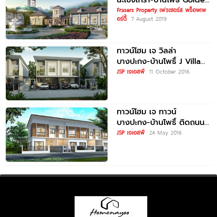
ฉะเชิงเทรา-บ้านโพธิ์ Golden
Town Chachoengsao-
Frasers Property เฟรเซอร์ส พร็อพเพ
อร์ตี้
7 August 2019
Ban Pho
ทาวน์โฮม เจ วิลล่า
บางปะกง-บ้านโพธิ์ J Villa
Bang Pakong-Baan Poh
JSP เจเอสพี
11 October 2016
ทาวน์โฮม เจ ทาวน์
บางปะกง-บ้านโพธิ์ ติดถนน
ใหญ่ ใกล้นิคมฯฉะเชิงเทรา
JSP เจเอสพี
24 May 2016