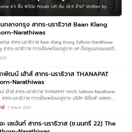
e 4.5 ชั้น พร้อม Private Lift เริ่ม 28.9 ล้าน* Written by :
่านทุกท่าน
้านกลางกรุง สาทร-นราธิวาส Baan Klang
horn-Narathiwas
างกรุง สาทร-นราธิวาส Baan Klang Krung Sathorn-Narathiwas
g สาทร-นราธิวาส ทาวน์โฮมพร้อมอยู่จาก AP ตั้งอยูบนถนนนนทรี
ขตยานนาวา กทม. เดินทางสะดวกสบาย ทั้งจากถนนนราธิวาสราช
2021
, สาธุประดิษฐ์, ทางด่วนขั้นที่ 1 และ 2 และ ยังอยู่ใกล้รถโดยสารด่วน
เดินทางไปยังศูนย์กลางธุรกิจได้เพียงไม่กี่นาที*
นาพัฒน์ เฮ้าส์ สาทร-นราธิวาส THANAPAT
orn-Narathiwas
น์ เฮ้าส์ สาทร-นราธิวาส THANAPAT HAUS Sathorn-Narathiwas
าทร-นราธิวาส ทาวน์โฮมพร้อมอยู่จาก บริษัท ธีเอ็นพี เอสเตท
ยในซอยชื่นจิตร ถนนนนทรี แขวงช่องนนทรี เขตยานนาวา กทม. เดินทาง
าส์
7 March 2021
ถนนนราธิวาสราชนครินทร์, พระราม 3, สาธุประดิษฐ์, ทางด่วนขั้นที่ 1
อะ เลเจ้นท์ สาทร-นราธิวาส (ซ.นนทรี 22) The
thorn-Narathiwas