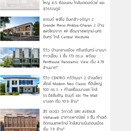
ใหญ่ 4-5 ห้องนอน ใกล้มอเตอร์เวย์ และ
สุวรรณภูมิ
แกรนด์ พลีโน่ ปิ่นเกล้า-จรัญฯ 2
Grande Pleno Pinkloa-Charan 2 บ้าน
แฝดใหม่จาก AP เชื่อมราชพฤกษ์-นคร
อินทร์ ใกล้ Central Westville
รีวิว บ้านกลางเมือง ศรีนครินทร์-บางนา
ทาวน์โฮม 3 ชั้น 173 ตร.ม. พร้อม
Penthouse Panoramic View เริ่ม 4.79
ล้านบาท*
รีวิว CENTRO ทวีวัฒนา 2 บ้านเดี่ยว
สไตล์ Modern Neo Classic ที่ดินใหญ่
100 ตร.ว. + ทำเลเชื่อมบางแค ใกล้
รร.อัสสัมชัญ ธนบุรี และ The Mall
บางแค เริ่ม 10.9 ล้าน*
สิริ อเวนิว วิภาวดี SIRI AVENUE
Vibhavadi อาคารพาณิชย์ 3 ชั้น ทำเลดี
ติดถนนเทพรักษ์ ใกล้สนามบินดอนเมือง
เริ่ม 7.9 ล้าน*