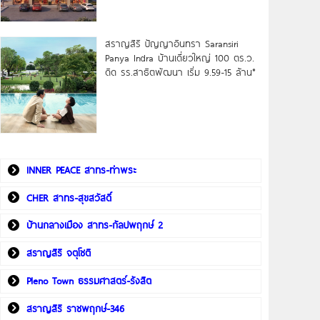
สราญสิริ ปัญญาอินทรา Saransiri
Panya Indra บ้านเดี่ยวใหญ่ 100 ตร.ว.
ดิด รร.สาธิตพัฒนา เริ่ม 9.59-15 ล้าน*
INNER PEACE สาทร-ท่าพระ
CHER สาทร-สุขสวัสดิ์
บ้านกลางเมือง สาทร-กัลปพฤกษ์ 2
สราญสิริ จตุโชติ
Pleno Town ธรรมศาสตร์-รังสิต
สราญสิริ ราชพฤกษ์-346