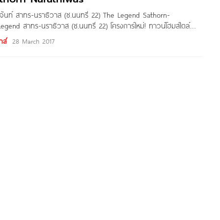
เจ้นท์ สาทร-นราธิวาส (ซ.นนทรี 22) The Legend Sathorn-
egend สาทร-นราธิวาส (ซ.นนทรี 22) โครงการใหม่! ทาวน์โฮมสไตล์
ใกล้สาทร หน้ากว้าง 8 เมตร จอดรถ 3 คัน เริ่ม 17 ล้านบาท* ชื่อ
าส์
28 March 2017
จ้นท์ สาทร-นราธิวาส