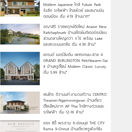
Modern Japanese ใกล้ Future Park
รังสิต รถไฟฟ้า โทลล์เวย์ และสนามบิน
ดอนเมือง เริ่ม 4.19 ล้านบาท*
อณาสิริ ราชพฤกษ์ตัดใหม่ Anasiri New
Ratchaphruek บ้านสไตล์เมดิเตอร์เรเนียน
ส่วนกลางใหญ่กว่า 3 ไร่ พร้อม Lake
และสระระบบเกลือ เริ่ม 4.39 ล้าน*
แกรนด์ เบอร์ลิงตัน เพชรเกษม-สาย 4
GRAND BURLINGTON Petchkasem-Sai
4 บ้านหรูดีไซน์ Modern Classic Luxury
เริ่ม 5.99 ล้าน*
เซนโทร ติวานนท์-งามวงศ์วาน CENTRO
Tiwanon-Ngamwongwan บ้านเดี่ยว
ดีไซน์ใหม่จาก AP Thai ใกล้ทางด่วนและ
รถไฟฟ้า เริ่ม 12-16 ล้าน*
เดอะ ซิตี้ พระราม 9-อ่อนนุช THE CITY
Rama 9-Onnut บ้านเดี่ยวหรูฟังก์ชัน