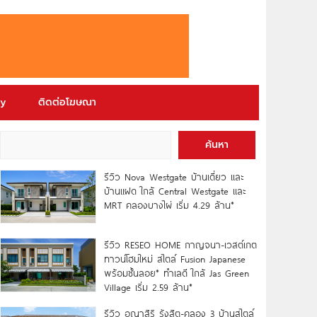
ry
ติดต่อโฆษณา
ค้นหา
รีวิว Nova Westgate บ้านเดี่ยว และ
บ้านแฝด ใกล้ Central Westgate และ
MRT คลองบางไผ่ เริ่ม 4.29 ล้าน*
รีวิว RESEO HOME กาญจนา-เวสต์เกต
ทาวน์โฮมใหม่ สไตล์ Fusion Japanese
พร้อมชั้นลอย* ทำเลดี ใกล้ Jas Green
Village เริ่ม 2.59 ล้าน*
รีวิว อณาสิริ รังสิต-คลอง 3 บ้านสไตล์