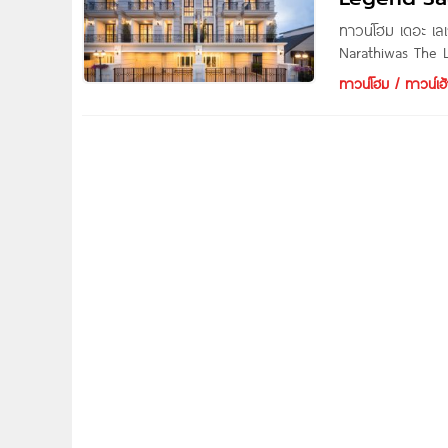
ทาวน์โฮม เดอะ เล
Narathiwas The L
ยุโรปใจกลางเมือง 
ทาวน์โฮม / ทาวน์เฮ้
โครงการ เดอะ เลเ