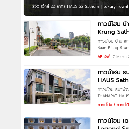
รีวิว เฮ้าส์ 22 สาทร HAUS 22 Sathorn | Luxury Townhom
Pure Thitapa Photo by : Eins Gannika สวัสดีค่ะ คุณผู้อ
ทาวน์โฮม บ
Krung Sat
ทาวน์โฮม บ้านกล
Baan Klang Krun
แขวงช่องนนทรี เ
AP เอพี
7 March 
นครินทร์, พระราม 3
พิเศษ BRT ทำให้คุณ
ทาวน์โฮม ธ
HAUS Sath
ทาวน์โฮม ธนาพัฒ
THANAPAT HAUS ส
จำกัด ตั้งอยู่ภา
ทาวน์โฮม / ทาวน์เฮ้
สะดวกสบาย ทั้งจาก
และ 2 และ
ทาวน์โฮม เด
Legend Sa