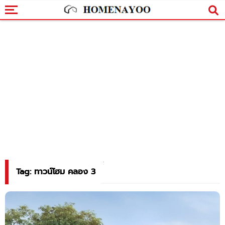
Tag: ทาวน์โฮม คลอง 3