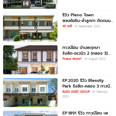
รีวิว Pleno Town
พหลโยธิน-ลำลูกกา ติดถนน
ใหญ่ ตรงข้าม รพ. สินแพทย์
AP เอพี
15 September 2022
เริ่มเพียง 1.99
ทาวน์โฮม บ้านพฤกษา
รังสิต-อเวนิว 2 (คลอง 3)
Baan Pruksa Rangsit-
Pruksa พฤกษา
24 August 2022
Avenue 2
EP.2020 รีวิว Blessity
Park รังสิต-คลอง 3 ทาวน์
โฮม และ บ้านแฝดสไตล์โม
BLESS ASSET GROUP
25 February
2022
เดิร์น คลับเฮาส์ระดับพรีเมียม
EP.1891 รีวิว ทาวน์โฮม เพ