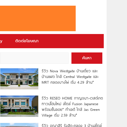
ry
ติดต่อโฆษณา
ค้นหา
รีวิว Nova Westgate บ้านเดี่ยว และ
บ้านแฝด ใกล้ Central Westgate และ
MRT คลองบางไผ่ เริ่ม 4.29 ล้าน*
รีวิว RESEO HOME กาญจนา-เวสต์เกต
ทาวน์โฮมใหม่ สไตล์ Fusion Japanese
พร้อมชั้นลอย* ทำเลดี ใกล้ Jas Green
Village เริ่ม 2.59 ล้าน*
รีวิว อณาสิริ รังสิต-คลอง 3 บ้านสไตล์