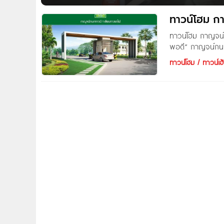
Arte Urban สุเทพ พรีเมียมทาวน์โฮมโครงการใหม่ จาก Ka
ชลประทาน ต.สุเทพ อ.เมืองเชียงใหม่ จ.เชียงใหม่ เดินทางส
ทาวน์โฮม ก
ทาวน์โฮม กาญจน์
พอดี” กาญจน์กนกทา
การเริ่มบทบาทใหม่
ทาวน์โฮม / ทาวน์เฮ้
ในราคาสบายๆ” ชื
โครงการ กาญจน์ก
กว้าง 5.7 เมตร พ