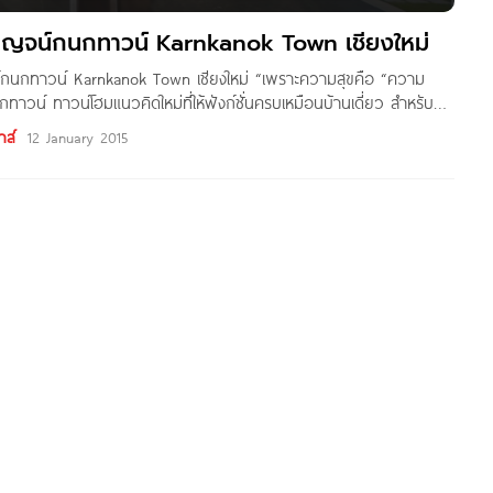
rnkanok Property ที่ตั้งโครงการอยู่ ซ.ทรายคำ ถ.เลียบคลอง
ะดวก เชื่อมต่อได้ทั้ง ถ.เลียบคลองชลประทาน,
าญจน์กนกทาวน์ Karnkanok Town เชียงใหม่
กนกทาวน์ Karnkanok Town เชียงใหม่ “เพราะความสุขคือ “ความ
วน์ ทาวน์โฮมแนวคิดใหม่ที่ให้ฟังก์ชั่นครบเหมือนบ้านเดี่ยว สำหรับ
ของการใช้ชีวิตบนทำเลธรรมชาติที่ไม่ไกลจากตัวเมือง เดินทางสะดวกกว่า
าส์
12 January 2015
่อโครงการ กาญจน์กนกทาวน์ Karnkanok Town เชียงใหม่ เจ้าของ
นก พร็อพเพอร์ตี้ KKN ลักษณะโครงการ ทาวน์โฮม 2 ชั้น หน้า
ื้นที่โครงการ ประมาณ 53 ไร่ จำนวนบ้าน