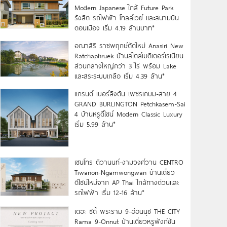
Modern Japanese ใกล้ Future Park
รังสิต รถไฟฟ้า โทลล์เวย์ และสนามบิน
ดอนเมือง เริ่ม 4.19 ล้านบาท*
อณาสิริ ราชพฤกษ์ตัดใหม่ Anasiri New
Ratchaphruek บ้านสไตล์เมดิเตอร์เรเนียน
ส่วนกลางใหญ่กว่า 3 ไร่ พร้อม Lake
และสระระบบเกลือ เริ่ม 4.39 ล้าน*
แกรนด์ เบอร์ลิงตัน เพชรเกษม-สาย 4
GRAND BURLINGTON Petchkasem-Sai
4 บ้านหรูดีไซน์ Modern Classic Luxury
เริ่ม 5.99 ล้าน*
เซนโทร ติวานนท์-งามวงศ์วาน CENTRO
Tiwanon-Ngamwongwan บ้านเดี่ยว
ดีไซน์ใหม่จาก AP Thai ใกล้ทางด่วนและ
รถไฟฟ้า เริ่ม 12-16 ล้าน*
เดอะ ซิตี้ พระราม 9-อ่อนนุช THE CITY
Rama 9-Onnut บ้านเดี่ยวหรูฟังก์ชัน