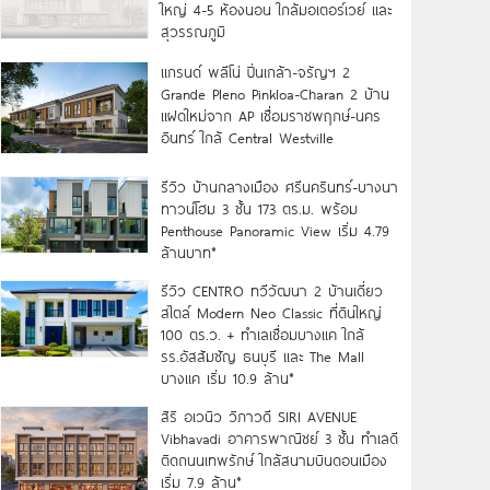
ใหญ่ 4-5 ห้องนอน ใกล้มอเตอร์เวย์ และ
สุวรรณภูมิ
แกรนด์ พลีโน่ ปิ่นเกล้า-จรัญฯ 2
Grande Pleno Pinkloa-Charan 2 บ้าน
แฝดใหม่จาก AP เชื่อมราชพฤกษ์-นคร
อินทร์ ใกล้ Central Westville
รีวิว บ้านกลางเมือง ศรีนครินทร์-บางนา
ทาวน์โฮม 3 ชั้น 173 ตร.ม. พร้อม
Penthouse Panoramic View เริ่ม 4.79
ล้านบาท*
รีวิว CENTRO ทวีวัฒนา 2 บ้านเดี่ยว
สไตล์ Modern Neo Classic ที่ดินใหญ่
100 ตร.ว. + ทำเลเชื่อมบางแค ใกล้
รร.อัสสัมชัญ ธนบุรี และ The Mall
บางแค เริ่ม 10.9 ล้าน*
สิริ อเวนิว วิภาวดี SIRI AVENUE
Vibhavadi อาคารพาณิชย์ 3 ชั้น ทำเลดี
ติดถนนเทพรักษ์ ใกล้สนามบินดอนเมือง
เริ่ม 7.9 ล้าน*