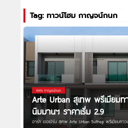
Tag: ทาวน์โฮม กาญจน์กนก
KKN กาญจน์กนก
Arte Urban สุเทพ พรีเมียมทา
นิมมานฯ ราคาเริ่ม 2.9
อาร์ท เออเบิร์น สุเทพ Arte Urban Suthep พรีเมียมทาวน