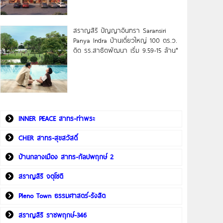
สราญสิริ ปัญญาอินทรา Saransiri
Panya Indra บ้านเดี่ยวใหญ่ 100 ตร.ว.
ดิด รร.สาธิตพัฒนา เริ่ม 9.59-15 ล้าน*
INNER PEACE สาทร-ท่าพระ
CHER สาทร-สุขสวัสดิ์
บ้านกลางเมือง สาทร-กัลปพฤกษ์ 2
สราญสิริ จตุโชติ
Pleno Town ธรรมศาสตร์-รังสิต
สราญสิริ ราชพฤกษ์-346