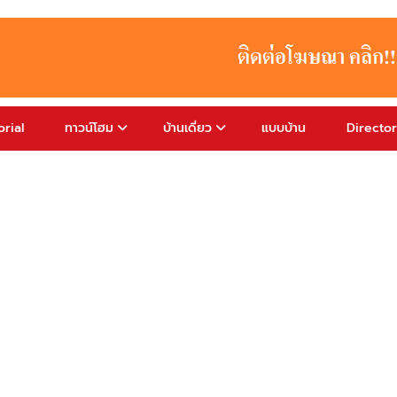
rial
ทาวน์โฮม
บ้านเดี่ยว
แบบบ้าน
Directo