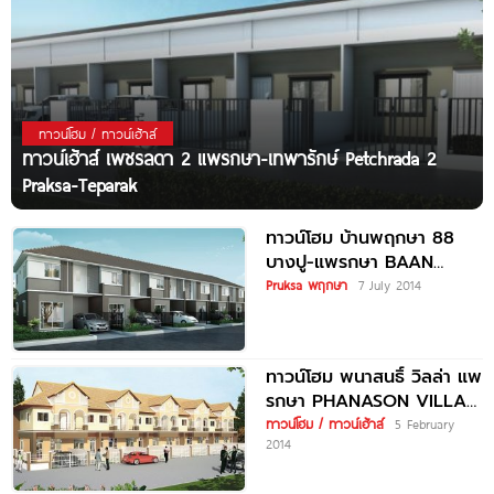
ทาวน์โฮม / ทาวน์เฮ้าส์
ทาวน์เฮ้าส์ เพชรลดา 2 แพรกษา-เทพารักษ์ Petchrada 2
Praksa-Teparak
ทาวน์โฮม บ้านพฤกษา 88
บางปู-แพรกษา BAAN
PRUKSA 88
Pruksa พฤกษา
7 July 2014
ทาวน์โฮม พนาสนธิ์ วิลล่า แพ
รกษา PHANASON VILLA
PRAKSA
ทาวน์โฮม / ทาวน์เฮ้าส์
5 February
2014