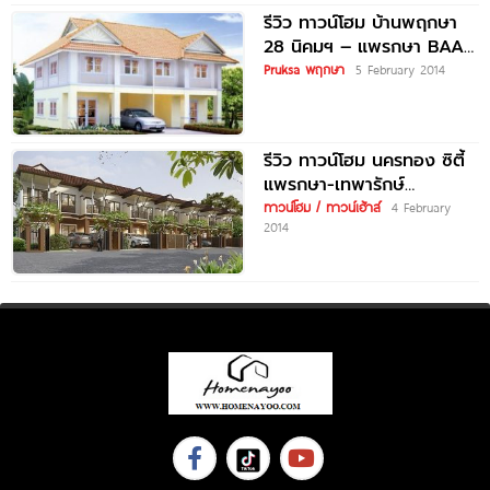
รีวิว ทาวน์โฮม บ้านพฤกษา
28 นิคมฯ – แพรกษา BAAN
PRUKSA 28
Pruksa พฤกษา
5 February 2014
รีวิว ทาวน์โฮม นครทอง ซิตี้
แพรกษา-เทพารักษ์
NAKORNTHONG CITY
ทาวน์โฮม / ทาวน์เฮ้าส์
4 February
2014
PRAKSA-TEPARAK