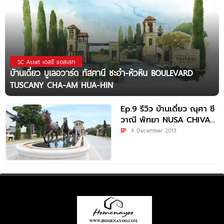
SC Asset เอสซี แอสเสท
บ้านเดี่ยว บูเลอวาร์ด ทัสคานี ชะอำ-หัวหิน BOULEVARD
TUSCANY CHA-AM HUA-HIN
Ep.9 รีวิว บ้านเดี่ยว ณุศา ชี
วาณี พัทยา NUSA CHIVANI
PATTAYA
EP
4 December 2013