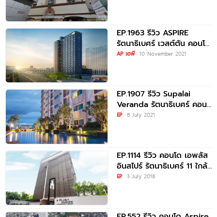
บางกระสอ
EP.1963 รีวิว ASPIRE
รัตนาธิเบศร์ เวสต์ตัน คอนโด
ใหม่ ใกล้รถไฟฟ้า MRT บาง
AP เอพี
10 November 2021
กระสอ เพียง
EP.1907 รีวิว Supalai
Veranda รัตนาธิเบศร์ คอน
โดพร้อมอยู่ ใกล้รถไฟฟ้า
EP
8 July 2021
MRT บางกระสอ และ
EP.1114 รีวิว คอนโด เอพลัส
อินสไปร์ รัตนาธิเบศร์ 11 ใกล้
MRT บางกระสอ
EP
3 July 2018
EP.552 รีวิว คอนโด Aspire