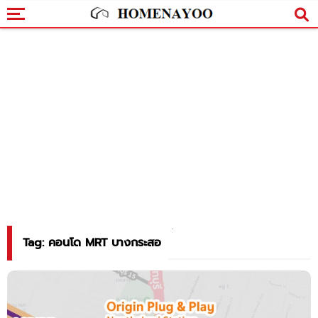
Tag: คอนโด MRT บางกระสอ