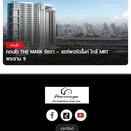
คอนโด
คอนโด THE MARK รัชดา – แอร์พอร์ตลิ้งค์ ใกล้ MRT
พระราม 9
แลกลิงค์