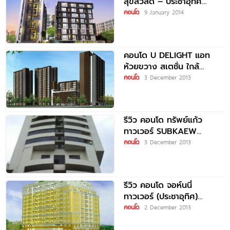
สุขสวัสดิ์ – ประชาอุทิศ
Library Houze
คอนโด
9 January 2014
คอนโด U DELIGHT แอท
ห้วยขวาง สเตชั่น ใกล้
รถไฟฟ้า MRT ห้วยขวาง
คอนโด
3 December 2013
รีวิว คอนโด ทรัพย์แก้ว
ทาวเวอร์ SUBKAEW
TOWER
คอนโด
3 December 2013
รีวิว คอนโด จอห์นนี่
ทาวเวอร์ (ประชาอุทิศ)
JOHNNY TOWER
คอนโด
2 December 2013