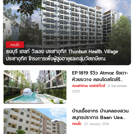
คอนโด
ธนบุรี เฮลท์ วิลเลจ ประชาอุทิศ Thonburi Health Village
ประชาอุทิศ โครงการเพื่อผู้สูงอายุและกลุ่มวัยเกษียณ
EP.1819 รีวิว Atmoz รัชดา-
ห้วยขวาง คอนโดสไตล์รี
สอร์ต แต่งครบพร้อมอยู่
AssetWise แอสเซทไวส์
8 December
2020
ทำเล New CBD ใกล้รถไฟฟ้า
บ้านเอื้ออาทร บ้านคลองสวน
สมุทรปราการ Baan Uea
Arthorn Baan Klong
คอนโด
23 January 2016
Suan