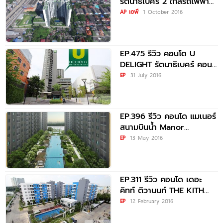
รัตนาธิเบศร์ 2 ใกล้รถไฟฟ้า
MRT บางกระสอ
AP เอพี
1 October 2016
EP.475 รีวิว คอนโด U
DELIGHT รัตนาธิเบศร์ คอน
โดใหม่พร้อมอยู่ ใกล้ MRT
EP
31 July 2016
ศูนย์ราชการนนทบุรี
EP.396 รีวิว คอนโด แมเนอร์
สนามบินน้ำ Manor
Sanambinnam ใกล้ MRT
EP
13 May 2016
สะพานพระนั่งเกล้า
EP.311 รีวิว คอนโด เดอะ
คิทท์ ติวานนท์ THE KITH
TIWANON
EP
12 February 2016