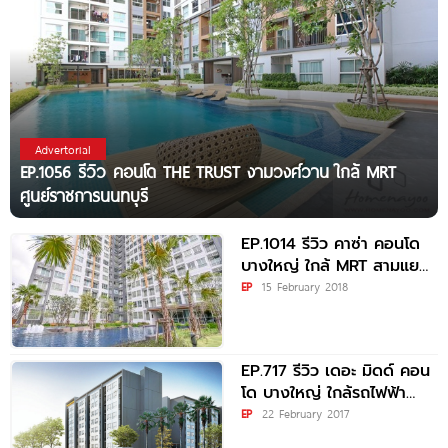
Advertorial
EP.1056 รีวิว คอนโด THE TRUST งามวงศ์วาน ใกล้ MRT
ศูนย์ราชการนนทบุรี
EP.1014 รีวิว คาซ่า คอนโด
บางใหญ่ ใกล้ MRT สามแยก
บางใหญ่
EP
15 February 2018
EP.717 รีวิว เดอะ มิดด์ คอน
โด บางใหญ่ ใกล้รถไฟฟ้า
MRT ตลาดบางใหญ่ เริ่มต้น
EP
22 February 2017
เพียง