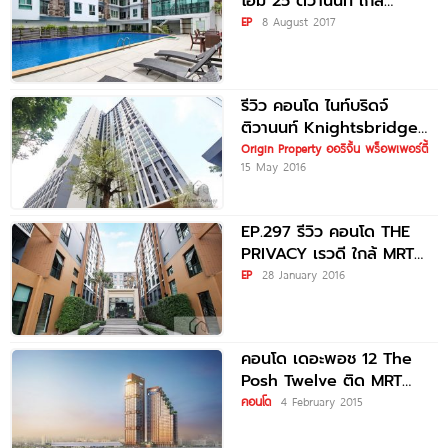
โฮม 25 ติวานนท์ ใกล้
รถไฟฟ้า MRT กระทรวง
EP
8 August 2017
สาธารณสุข
รีวิว คอนโด ไนท์บริดจ์
ติวานนท์ Knightsbridge
Tiwanon ใกล้ MRT
Origin Property ออริจิ้น พร็อพเพอร์ตี้
15 May 2016
กระทรวงสาธารณสุข
EP.297 รีวิว คอนโด THE
PRIVACY เรวดี ใกล้ MRT
กระทรวงสาธารณสุข
EP
28 January 2016
คอนโด เดอะพอช 12 The
Posh Twelve ติด MRT
กระทรวงสาธารณสุข
คอนโด
4 February 2015