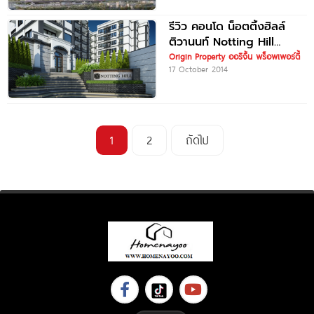
รีวิว คอนโด น็อตติ้งฮิลล์
ติวานนท์ Notting Hill
Tiwanon ใกล้รถไฟฟ้า MRT
Origin Property ออริจิ้น พร็อพเพอร์ตี้
17 October 2014
กระทรวงสาธารณสุข
1
2
ถัดไป