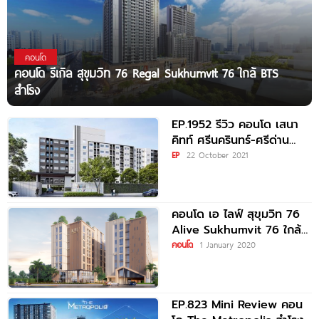
คอนโด
คอนโด รีเกิล สุขุมวิท 76 Regal Sukhumvit 76 ใกล้ BTS
สำโรง
EP.1952 รีวิว คอนโด เสนา
คิทท์ ศรีนครินทร์-ศรีด่าน
Sena Kith Srinakarin-
EP
22 October 2021
Sridan
คอนโด เอ ไลฟ์ สุขุมวิท 76
Alive Sukhumvit 76 ใกล้
BTS
คอนโด
1 January 2020
EP.823 Mini Review คอน