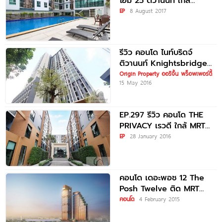
โฮม 25 ติวานนท์ ใกล้
รถไฟฟ้า MRT กระทรวง
EP
8 August 2017
สาธารณสุข
รีวิว คอนโด ไนท์บริดจ์
ติวานนท์ Knightsbridge
Tiwanon ใกล้ MRT
Origin Property ออริจิ้น พร็อพเพอร์ตี้
15 May 2016
กระทรวงสาธารณสุข
EP.297 รีวิว คอนโด THE
PRIVACY เรวดี ใกล้ MRT
กระทรวงสาธารณสุข
EP
28 January 2016
คอนโด เดอะพอช 12 The
Posh Twelve ติด MRT
กระทรวงสาธารณสุข
คอนโด
4 February 2015