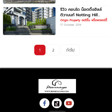
รีวิว คอนโด น็อตติ้งฮิลล์
ติวานนท์ Notting Hill
Tiwanon ใกล้รถไฟฟ้า MRT
Origin Property ออริจิ้น พร็อพเพอร์ตี้
17 October 2014
กระทรวงสาธารณสุข
1
2
ถัดไป