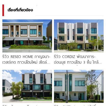
เรื่องที่เกี่ยวข้อง
รีวิว RESEO HOME กาญจนา-
รีวิว CORDIZ พัฒนาการ-
เวสต์เกต ทาวน์โฮมใหม่ สไตล์
อ่อนนุช ทาวน์โฮม 3 ชั้น ใกล้
Fusion Japanese พร้อมชั้น
BTS อ่อนนุช เชื่อมต่อเอกมัย-
ลอย* ทำเลดี
ทองหล่อ