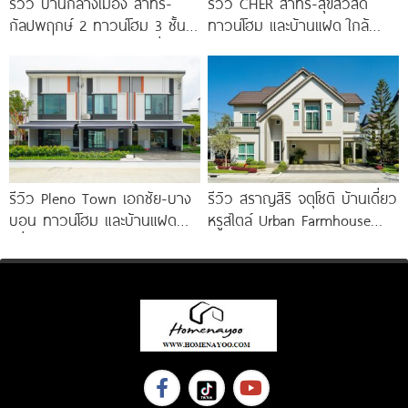
รีวิว บ้านกลางเมือง สาทร-
รีวิว CHER สาทร-สุขสวัสดิ์
กัลปพฤกษ์ 2 ทาวน์โฮม 3 ชั้น
ทาวน์โฮม และบ้านแฝด ใกล้
ติดถนนใหญ่กัลปพฤกษ์ เชื่อมต่อ
ทางด่วน และรถไฟฟ้าสายสีม่วง
สาทร เพียง
ใต้ สถานีแยกประชาอุทิศ เริ่ม
3.59
รีวิว Pleno Town เอกชัย-บาง
รีวิว สราญสิริ จตุโชติ บ้านเดี่ยว
บอน ทาวน์โฮม และบ้านแฝด
หรูสไตล์ Urban Farmhouse​
เพื่อคนรุ่นใหม่ ใกล้ทางด่วน และ
ส่วนกลางใหญ่วิวทะเลสาบ ใกล้
Central 2
ทางด่วนจตุโชติ เริ่ม 8.59