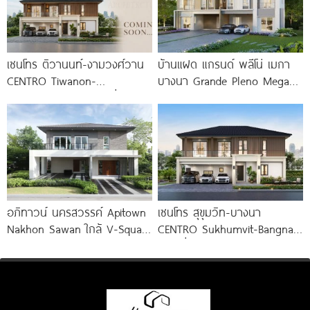
เซนโทร ติวานนท์-งามวงศ์วาน
บ้านแฝด แกรนด์ พลีโน่ เมกา
CENTRO Tiwanon-
บางนา Grande Pleno Mega
Ngamwongwan บ้านเดี่ยว
Bangna ติด
ดีไซน์ใหม่จาก AP Thai ใกล้
ทางด่วนและรถไฟฟ้า เริ่ม 12-16
อภิทาวน์ นครสวรรค์ Apitown
เซนโทร สุขุมวิท-บางนา
Nakhon Sawan ใกล้ V-Square
CENTRO Sukhumvit-Bangna
และ Central เพียง
บ้านเดี่ยว New Design ใกล้
ถนนสุขุมวิท และรถไฟฟ้า 2