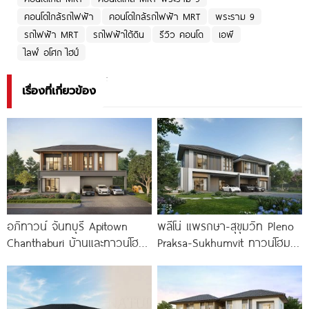
คอนโดใกล้รถไฟฟ้า
คอนโดใกล้รถไฟฟ้า MRT
พระราม 9
รถไฟฟ้า MRT
รถไฟฟ้าใต้ดิน
รีวิว คอนโด
เอพี
ไลฟ์ อโศก ไฮป์
เรื่องที่เกี่ยวข้อง
อภิทาวน์ จันทบุรี Apitown
พลีโน่ แพรกษา-สุขุมวิท Pleno
Chanthaburi บ้านและทาวน์โฮม
Praksa-Sukhumvit ทาวน์โฮม
ซีรีส์ใหม่ พร้อม Clubhouse และ
และบ้านแฝดใหม่ ติดถนนสุขุมวิท
Fitness 24
สายเก่า พร้อม Fitness 24 ชม.*