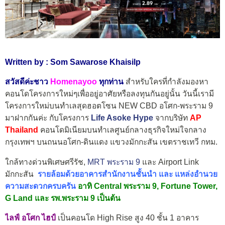
Written by : Som Sawarose Khaisilp
สวัสดีค่ะชาว
Homenayoo
ทุกท่าน
สำหรับใครที่กำลังมองหา
คอนโดโครงการใหม่ๆเพื่ออยู่อาศัยหรือลงทุนกันอยู่นั้น วันนี้เรามี
โครงการใหม่บนทำเลสุดฮอตโซน NEW CBD อโศก-พระราม 9
มาฝากกันค่ะ กับโครงการ
Life Asoke Hype
จากบริษัท
AP
Thailand
คอนโดมิเนียมบนทำเลศูนย์กลางธุรกิจใหม่ใจกลาง
กรุงเทพฯ บนถนนอโศก-ดินแดง แขวงมักกะสัน เขตราชเทวี กทม.
ใกล้ทางด่วนพิเศษศรีรัช,
MRT พระราม 9
และ Airport Link
มักกะสัน
รายล้อมด้วยอาคารสำนักงานชั้นนำ และ แหล่งอำนวย
ความสะดวกครบครัน
อาทิ Central พระราม 9, Fortune Tower,
G Land และ รพ.พระราม 9 เป็นต้น
ไลฟ์ อโศก ไฮป์
เป็นคอนโด High Rise สูง 40 ชั้น 1 อาคาร