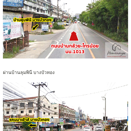
ผ่านบ้านลุมพินี บางบัวทอง