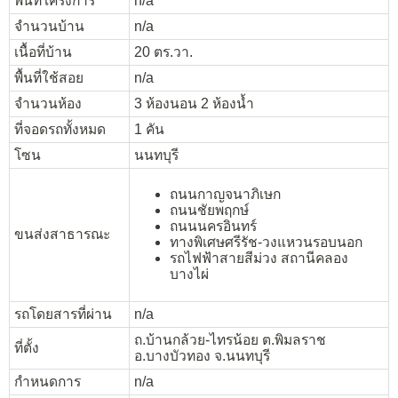
พื้นที่โครงการ
n/a
จำนวนบ้าน
n/a
เนื้อที่บ้าน
20 ตร.วา.
พื้นที่ใช้สอย
n/a
จำนวนห้อง
3 ห้องนอน 2 ห้องน้ำ
ที่จอดรถทั้งหมด
1 คัน
โซน
นนทบุรี
ถนนกาญจนาภิเษก
ถนนชัยพฤกษ์
ถนนนครอินทร์
ขนส่งสาธารณะ
ทางพิเศษศรีรัช-วงแหวนรอบนอก
รถไฟฟ้าสายสีม่วง สถานีคลอง
บางไผ่
รถโดยสารที่ผ่าน
n/a
ถ.บ้านกล้วย-ไทรน้อย ต.พิมลราช
ที่ตั้ง
อ.บางบัวทอง จ.นนทบุรี
กำหนดการ
n/a