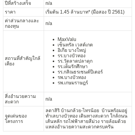
ปีที่สร้างเสร็จ
n/a
ราคา
เริ่มต้น 1.45 ล้านบาท* (มือสอง ปี 2561)
ค่าส่วนกลางและ
n/a
กองทุน
MaxValu
เซ็นทรัล เวสต์เกต
อิเกีย บางใหญ่
รร.บางบัวทอง
สถานที่สำคัญใกล้
รร.วัดลาดปลาดุก
เคียง
รร.เต็มรักศึกษา
รร.กสิณธรเซนต์ปีเตอร์
รพ.บางบัวทอง
รพ.เกษมราษฎร์
สิ่งอำนวยความ
n/a
สะดวก
ลดาสิริ บ้านกล้วย-ไทรน้อย บ้านพร้อมอยู่
จุดเด่นของ
ทำเลบางบัวทอง เดินทางสะดวก ใกล้ถนน
โครงการ
เส้นหลัก รถไฟฟ้าสายสีม่วง รายล้อมด้วย
แหล่งอำนวยความสะดวกครบครัน