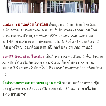
Ladasiri บ้านกล้วย-ไทรน้อย
ตั้งอยู่บน ถ.บ้านกล้วย-ไทรน้อย
ต.พิมลราช อ.บางบัวทอง จ.นนทบุรี เดินทางสะดวกสบาย ใกล้
ถนนกาญจนาภิเษก, ทางพิเศษศรีรัช-วงแหวนรอบนอก และ
รถไฟฟ้าสายสีม่วง สถานีคลองบางไผ่ ใกล้เซ็นทรัล เวสต์เกต, อิ
เกีย บางใหญ่, รร.กสิณธรเซนต์ปีเตอร์ และ รพ.เกษมราษฎร์
ลดาสิริ บ้านกล้วย-ไทรน้อย
เป็นโครงการทาวน์โฮม 2 ชั้น จำนวน
xx หลัง ที่ดิน เริ่มต้น 20 ตร.วา. ขึ้นไป พื้นที่ใช้สอย xx ตร.ม.
ขนาด 3 ห้องนอน 2 ห้องน้ำ 1 ที่จอดรถ โครงการสร้างเสร็จพร้อม
อยู่
สิ่งอำนวยความสะดวกมาตรฐาน อาทิ
ถนนเมนกว้างขวาง, ซุ้ม
ประตูโครงการ, กล้องวงจรปิด และ รปภ. 24 ชม.
ราคาเริ่มต้น
1.45 ล้านบาท*