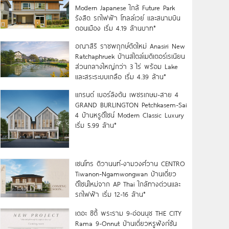
Modern Japanese ใกล้ Future Park
รังสิต รถไฟฟ้า โทลล์เวย์ และสนามบิน
ดอนเมือง เริ่ม 4.19 ล้านบาท*
อณาสิริ ราชพฤกษ์ตัดใหม่ Anasiri New
Ratchaphruek บ้านสไตล์เมดิเตอร์เรเนียน
ส่วนกลางใหญ่กว่า 3 ไร่ พร้อม Lake
และสระระบบเกลือ เริ่ม 4.39 ล้าน*
แกรนด์ เบอร์ลิงตัน เพชรเกษม-สาย 4
GRAND BURLINGTON Petchkasem-Sai
4 บ้านหรูดีไซน์ Modern Classic Luxury
เริ่ม 5.99 ล้าน*
เซนโทร ติวานนท์-งามวงศ์วาน CENTRO
Tiwanon-Ngamwongwan บ้านเดี่ยว
ดีไซน์ใหม่จาก AP Thai ใกล้ทางด่วนและ
รถไฟฟ้า เริ่ม 12-16 ล้าน*
เดอะ ซิตี้ พระราม 9-อ่อนนุช THE CITY
Rama 9-Onnut บ้านเดี่ยวหรูฟังก์ชัน