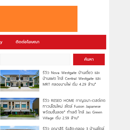
ry
ติดต่อโฆษณา
ค้นหา
รีวิว Nova Westgate บ้านเดี่ยว และ
บ้านแฝด ใกล้ Central Westgate และ
MRT คลองบางไผ่ เริ่ม 4.29 ล้าน*
รีวิว RESEO HOME กาญจนา-เวสต์เกต
ทาวน์โฮมใหม่ สไตล์ Fusion Japanese
พร้อมชั้นลอย* ทำเลดี ใกล้ Jas Green
Village เริ่ม 2.59 ล้าน*
รีวิว อณาสิริ รังสิต-คลอง 3 บ้านสไตล์