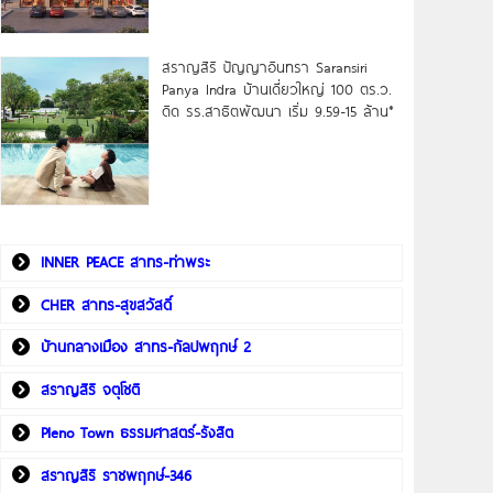
สราญสิริ ปัญญาอินทรา Saransiri
Panya Indra บ้านเดี่ยวใหญ่ 100 ตร.ว.
ดิด รร.สาธิตพัฒนา เริ่ม 9.59-15 ล้าน*
INNER PEACE สาทร-ท่าพระ
CHER สาทร-สุขสวัสดิ์
บ้านกลางเมือง สาทร-กัลปพฤกษ์ 2
สราญสิริ จตุโชติ
Pleno Town ธรรมศาสตร์-รังสิต
สราญสิริ ราชพฤกษ์-346