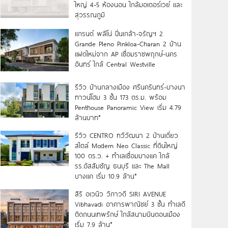
ใหญ่ 4-5 ห้องนอน ใกล้มอเตอร์เวย์ และ
สุวรรณภูมิ
แกรนด์ พลีโน่ ปิ่นเกล้า-จรัญฯ 2
Grande Pleno Pinkloa-Charan 2 บ้าน
แฝดใหม่จาก AP เชื่อมราชพฤกษ์-นคร
อินทร์ ใกล้ Central Westville
รีวิว บ้านกลางเมือง ศรีนครินทร์-บางนา
ทาวน์โฮม 3 ชั้น 173 ตร.ม. พร้อม
Penthouse Panoramic View เริ่ม 4.79
ล้านบาท*
รีวิว CENTRO ทวีวัฒนา 2 บ้านเดี่ยว
สไตล์ Modern Neo Classic ที่ดินใหญ่
100 ตร.ว. + ทำเลเชื่อมบางแค ใกล้
รร.อัสสัมชัญ ธนบุรี และ The Mall
บางแค เริ่ม 10.9 ล้าน*
สิริ อเวนิว วิภาวดี SIRI AVENUE
Vibhavadi อาคารพาณิชย์ 3 ชั้น ทำเลดี
ติดถนนเทพรักษ์ ใกล้สนามบินดอนเมือง
เริ่ม 7.9 ล้าน*