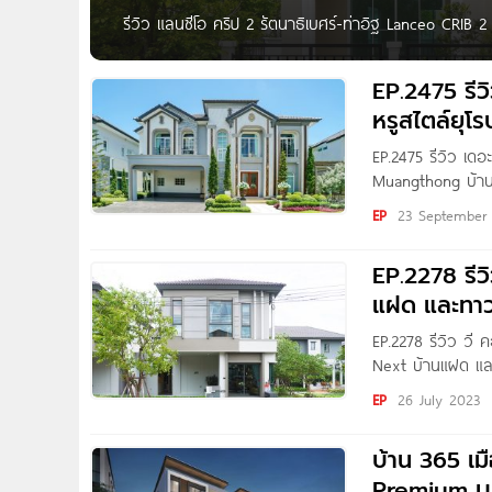
รีวิว แลนซีโอ คริป 2 รัตนาธิเบศร์-ท่าอิฐ Lanceo CRIB 
ม้า เพียง 6 นาที* เริ่ม 4.59 ล้านบาท* Written by : 
โครงการ Lanceo
EP.2475 รีว
หรูสไตล์ยุโร
EP.2475 รีวิว เด
Muangthong บ้านเด
ติดถนนใหญ่ ใกล้ท
EP
23 September
สวัสดีเพื่อน ๆ H
EP.2278 รีว
แฝด และทาว
EP.2278 รีวิว วี
Next บ้านแฝด แล
เริ่ม 2.99 ล้านบา
EP
26 July 2023
คุณผู้อ่านมาชมบ้
บ้าน 365 เ
Premium บน