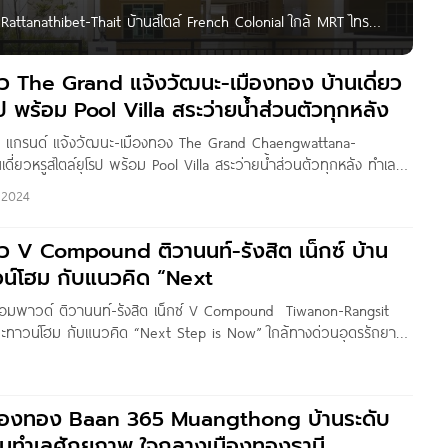
2 Rattanathibet-Thait บ้านสไตล์ French Colonial ใกล้ MRT ไทร
THAnATH สวัสดีผู้อ่านชาว Homenayoo ทุกคน วันนี้ผมพามาชม
ิว The Grand แจ้งวัฒนะ-เมืองทอง บ้านเดี่ยว
ป พร้อม Pool Villa สระว่ายน้ำส่วนตัวทุกหลัง
อะ แกรนด์ แจ้งวัฒนะ-เมืองทอง The Grand Chaengwattana-
ี่ยวหรูสไตล์ยุโรป พร้อม Pool Villa สระว่ายน้ำส่วนตัวทุกหลัง ทำเลดี
างด่วน ราคาเริ่มต้น 25-50 ล้าน* Written by : Nan Kanyaratthp
 2024
omenayoo ทุกคนค่ะ วันนี้เราจะพาไปชมโครงการ ‘The Grand
ิว V Compound ติวานนท์-รังสิต เน็กซ์ บ้าน
น์โฮม กับแนวคิด “Next
 คอมพาวด์ ติวานนท์-รังสิต เน็กซ์ V Compound Tiwanon-Rangsit
ะทาวน์โฮม กับแนวคิด “Next Step is Now” ใกล้ทางด่วนอุดรรัถยา
ท* Written by : Nin Yanin สวัสดีค่า วันนี้ทีมงาน Homenayoo พา
านโครงการใหม่ล่าสุดจากทาง
มืองทอง Baan 365 Muangthong บ้านระดับ
ทำเลศักยภาพ ใจกลางเมืองทองธานี