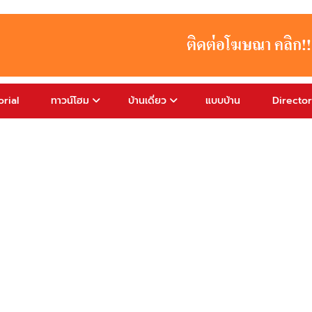
rial
ทาวน์โฮม
บ้านเดี่ยว
แบบบ้าน
Directo