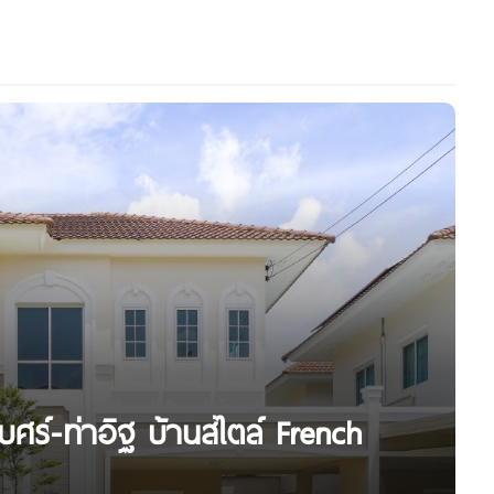
บศร์-ท่าอิฐ บ้านสไตล์ French