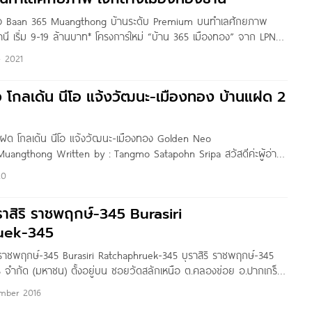
อง Baan 365 Muangthong บ้านระดับ Premium บนทำเลศักยภาพ
นี เริ่ม 9-19 ล้านบาท* โครงการใหม่ “บ้าน 365 เมืองทอง” จาก LPN
mium บนทำเลศักยภาพใจกลางเมืองทองธานี บนซอยแจ้งวัฒนะ-
e 2021
นใหม่ อ.ปากเกร็ด นนทบุรี เดินทางสะดวกสบาย เชื่อมต่อเข้า-ออกเมือง
ษศรีรัช
ิว โกลเด้น นีโอ แจ้งวัฒนะ-เมืองทอง บ้านแฝด 2
านแฝด โกลเด้น นีโอ แจ้งวัฒนะ-เมืองทอง Golden Neo
angthong Written by : Tangmo Satapohn Sripa สวัสดีค่ะผู้อ่าน
ทุกคน วันนี้เราจะพาไปชมโครงการ Golden Neo แจ้งวัฒนะ-เมืองทอง
20
ป็นโครงการบนถนนติวานนท์ ตำบลบ้านใหม่ อำเภอปากเกร็ด นนทบุรี
านที่ราชการ, ร้านค้า, ร้านอาหาร,
ุราสิริ ราชพฤกษ์-345 Burasiri
uek-345
ริ ราชพฤกษ์-345 Burasiri Ratchaphruek-345 บุราสิริ ราชพฤกษ์-345
ิ จำกัด (มหาชน) ตั้งอยู่บน ซอยวัดสลักเหนือ ต.คลองข่อย อ.ปากเกร็ด
างสะดวก ใกล้ถนนราชพฤกษ์, ถนนกาญจนาภิเษก, ถนน 345 และ
mber 2016
 สถานีบางรักน้อยท่าอิฐ รายล้อมด้วยสถานที่สำคัญและสิ่งอำนวย