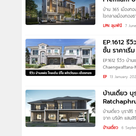
บ้าน 365 เมืองท
ใจกลางเมืองทองธา
บ้านในระดับ Pre
LPN ลุมพินี
7 Jun
ปากเกร็ด 39 ต.บ้า
ได้ง่าย ติดทางพิเศ
EP.1612 รีว
ชั้น ราคาเริ่ม
EP.1612 รีวิว บ้
Chaengwattana-Mu
Homenayoo ที่รัก
EP
13 January 20
จาก Goldenland เ
ใกล้สถานศึกษา, สถ
บ้านเดี่ยว บ
Ratchaphr
บ้านเดี่ยว บุราสิ
จาก บริษัท แสนสิร
จ.นนทบุรี เดินท
บ้านเดี่ยว
6 Septe
รถไฟฟ้าสายสีม่วง